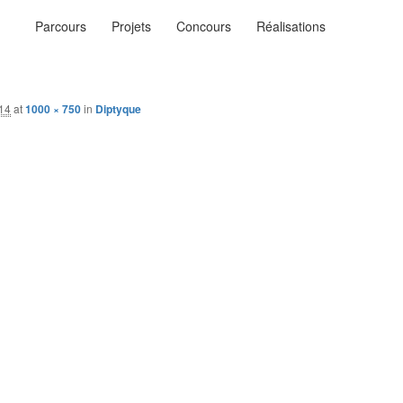
Menu
Parcours
Projets
Concours
Réalisations
principal
ysages
n…
014
at
1000 × 750
in
Diptyque