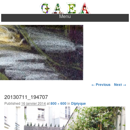
Aller
au
Newsletter
Menu
Contact
Gaea Paysages
Pour réussir votre jardin…
contenu
principal
Image
← Previous
Next →
navigation
20130711_194707
Published
16 janvier 2014
at
800 × 600
in
Diptyque