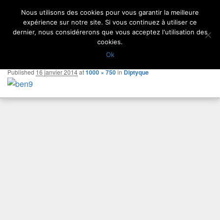
Aller
Nous utilisons des cookies pour vous garantir la meilleure
Newsletter
Menu
Contact
Gaea Paysages
au
Pour réussir votre jardin…
expérience sur notre site. Si vous continuez à utiliser ce
contenu
dernier, nous considérerons que vous acceptez l'utilisation des
principal
cookies.
Image
← Previous
Next →
Ok
navigation
Published
16 janvier 2014
at
1000 × 750
in
Diptyque