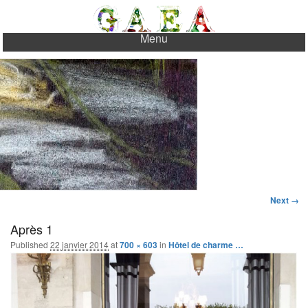
Aller
au
Newsletter
Menu
Contact
Gaea Paysages
Pour réussir votre jardin…
contenu
principal
Image
Next →
navigati
Après 1
Published
22 janvier 2014
at
700 × 603
in
Hôtel de charme …