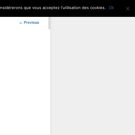
onsidérerons que vous acceptez l'utilisation des cookies.
Ok
Newsletter
Contact
Image
← Previous
navigation