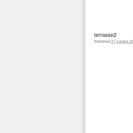
Aller
au
Gaea Pa
Pour réussir votre jardi
contenu
principal
terrasse2
Published
21 octobre 2