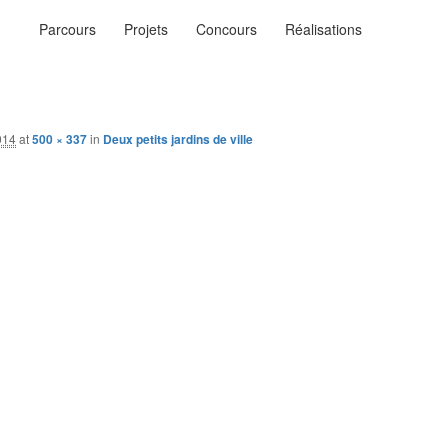
Menu
Parcours
Projets
Concours
Réalisations
principal
ysages
n…
014
at
500 × 337
in
Deux petits jardins de ville