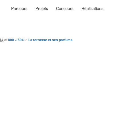
Menu
Parcours
Projets
Concours
Réalisations
principal
ysages
n…
014
at
800 × 594
in
La terrasse et ses parfums