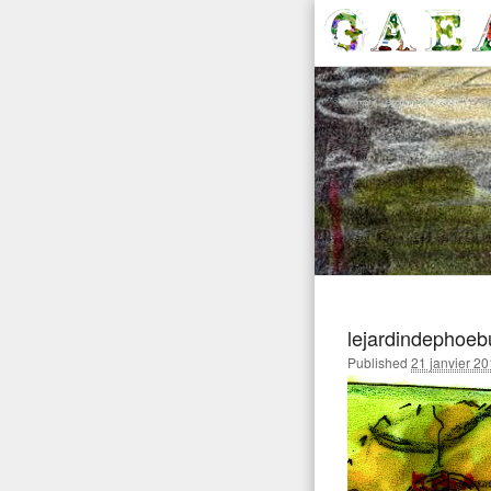
Aller
au
Gaea Pa
Pour réussir votre jardi
contenu
principal
lejardindephoeb
Published
21 janvier 2