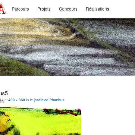
Menu
Parcours
Projets
Concours
Réalisations
principal
ysages
n…
us5
014
at
400 × 360
in
le jardin de Phoebus