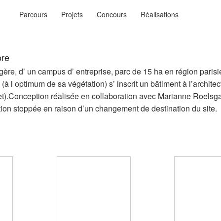
Menu
Parcours
Projets
Concours
Réalisations
principal
ysages
n…
ore
re, d’ un campus d’ entreprise, parc de 15 ha en région paris
 (à l optimum de sa végétation) s’ inscrit un bâtiment à l’archit
t).Conception réalisée en collaboration avec Marianne Roelsga
ion stoppée en raison d’un changement de destination du site.