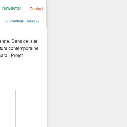
Newsletter
Contact
Post
←
Previous
Next
→
navigation
ienne. Dans ce site
ecture contemporaine
ard . Projet