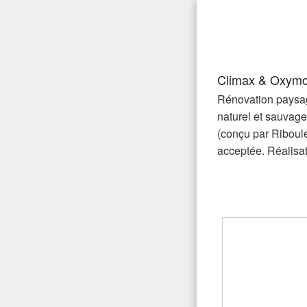
Aller
au
Gaea Pa
Pour réussir votre jardi
contenu
principal
Climax & Oxym
Rénovation paysagè
naturel et sauvage
(conçu par Riboule
acceptée. Réalisat