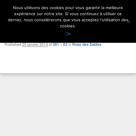
Aller
Nous utilisons des cookies pour vous garantir la meilleure
au
expérience sur notre site. Si vous continuez à utiliser ce
Newsletter
Menu
Contact
Gaea Paysages
Pour réussir votre jardin…
contenu
dernier, nous considérerons que vous acceptez l'utilisation des
principal
cookies.
Image
← Previous
Next →
Ok
navigation
Published
20 janvier 2014
at
361 × 63
in
Rose des Sables