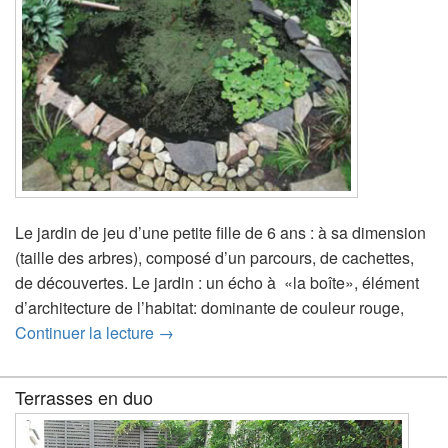
Le jardin de jeu d’une petite fille de 6 ans : à sa dimension
(taille des arbres), composé d’un parcours, de cachettes,
de découvertes. Le jardin : un écho à «la boîte», élément
d’architecture de l’habitat: dominante de couleur rouge,
Le jardin d’Esther et son poisson rouge
Continuer la lecture
→
Terrasses en duo