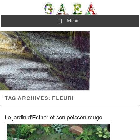
Aller
au
Gaea Paysages
Pour réussir votre jardin…
contenu
Newsletter
Menu
Contact
principal
TAG ARCHIVES:
FLEURI
Le jardin d’Esther et son poisson rouge