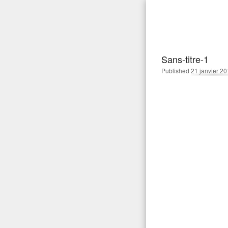
Aller
au
Gaea Pa
Pour réussir votre jardi
contenu
principal
Sans-titre-1
Published
21 janvier 2