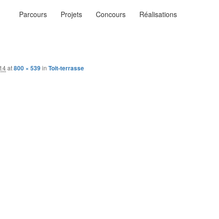
Menu
Parcours
Projets
Concours
Réalisations
principal
ysages
n…
014
at
800 × 539
in
Toit-terrasse