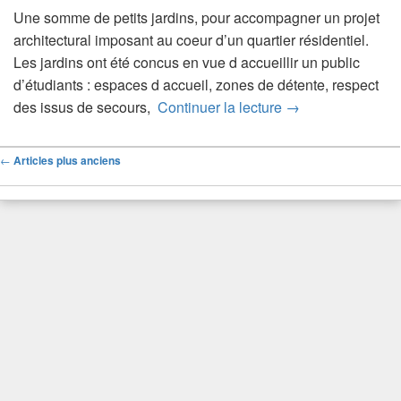
Une somme de petits jardins, pour accompagner un projet
architectural imposant au coeur d’un quartier résidentiel.
Les jardins ont été concus en vue d accueillir un public
d’étudiants : espaces d accueil, zones de détente, respect
Intervalles récréati
des issus de secours,
Continuer la lecture
→
Navigation
←
Articles plus anciens
dans
les
articles