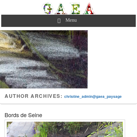
Aller
au
Gaea Paysages
Pour réussir votre jardin…
contenu
Newsletter
Menu
Contact
principal
AUTHOR ARCHIVES:
christine_admin@gaea_paysage
Bords de Seine