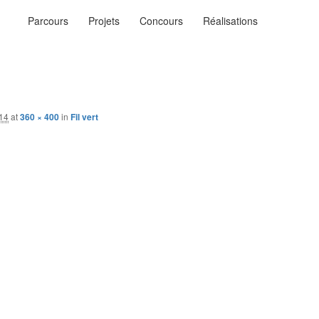
Menu
Parcours
Projets
Concours
Réalisations
principal
ysages
n…
014
at
360 × 400
in
Fil vert