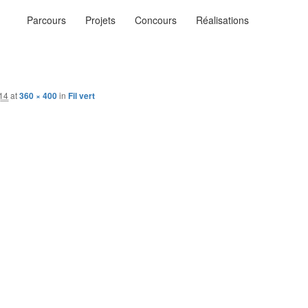
Menu
Parcours
Projets
Concours
Réalisations
principal
ysages
n…
014
at
360 × 400
in
Fil vert