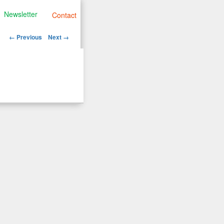
Newsletter
Contact
Image
← Previous
Next →
navigation