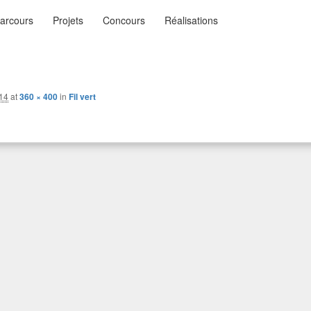
nu
arcours
Projets
Concours
Réalisations
ysages
n…
ncipal
014
at
360 × 400
in
Fil vert