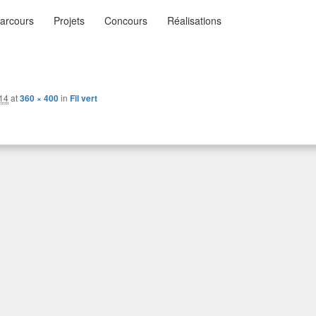
nu
arcours
Projets
Concours
Réalisations
ysages
n…
ncipal
014
at
360 × 400
in
Fil vert