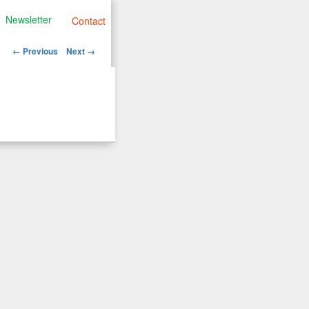
Newsletter
Contact
Image
← Previous
Next →
navigation