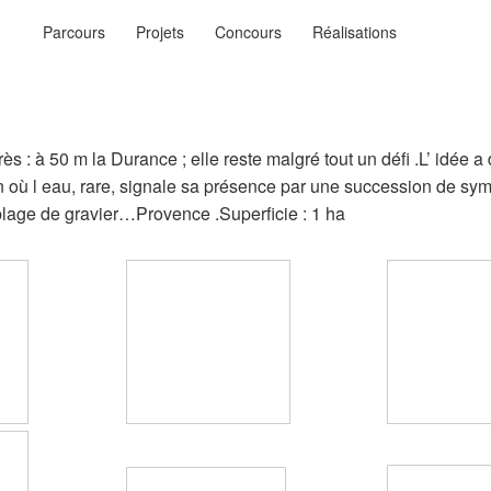
Menu
Parcours
Projets
Concours
Réalisations
principal
ysages
n…
près : à 50 m la Durance ; elle reste malgré tout un défi .L’ idée 
n où l eau, rare, signale sa présence par une succession de symb
la plage de gravier…Provence .Superficie : 1 ha