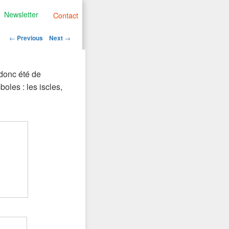
Newsletter
Contact
Post
←
Previous
Next
→
navigation
a donc été de
oles : les iscles,