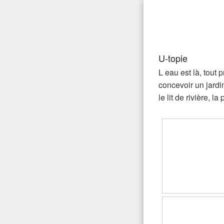
Aller
au
Gaea Pa
Pour réussir votre jardi
contenu
principal
U-topie
L eau est là, tout 
concevoir un jardi
le lit de rivière, 