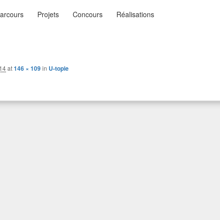
nu
arcours
Projets
Concours
Réalisations
ysages
n…
ncipal
014
at
146 × 109
in
U-topie