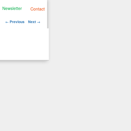
Newsletter
Contact
Image
← Previous
Next →
navigation